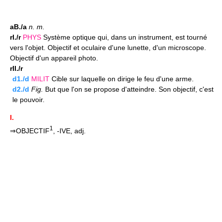
aB./a
n.
m.
rI./r
PHYS
Système optique qui, dans un instrument, est tourné
vers l'objet. Objectif et oculaire d'une lunette, d'un microscope.
Objectif d'un appareil photo.
rII./r
d1./d
MILIT
Cible sur laquelle on dirige le feu d'une arme.
d2./d
Fig.
But que l'on se propose d'atteindre. Son objectif, c'est
le pouvoir.
I.
1
⇒OBJECTIF
, -IVE, adj.