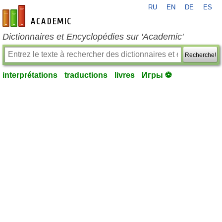
RU
EN
DE
ES
fr-academic.com
Dictionnaires et Encyclopédies sur 'Academic'
Recherche!
interprétations
traductions
livres
Игры ⚽