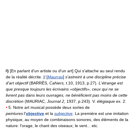
)
[En parlant d'un artiste ou d'un art] Qui s'attache au seul rendu
de la réalité décrite.
Il
[
Maurras
]
s'astreint à une discipline précise
d'art objectif
(BARRÈS,
Cahiers,
t.10, 1913, p.27).
L'étrange est
que presque toujours les écrivains «objectifs», ceux qui ne se
livrent pas dans leurs ouvrages, ne bénéficient pas moins de cette
discrétion
(MAURIAC,
Journal 2,
1937, p.243). V.
élégiaque
ex. 2:
•
5. Notre art musical possède deux sortes de
peintures:
l'
objective
et la
subjective
. La première est une imitation
physique, au moyen de combinaisons sonores, des éléments de la
nature: l'orage, le chant des oiseaux, le vent... etc.