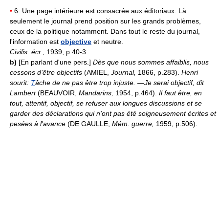
•
6. Une page intérieure est consacrée aux éditoriaux. Là
seulement le journal prend position sur les grands problèmes,
ceux de la politique notamment. Dans tout le reste du journal,
l'information est
objective
et neutre.
Civilis. écr.,
1939, p.40-3.
b)
[En parlant d'une pers.]
Dès que nous sommes affaiblis, nous
cessons d'être objectifs
(AMIEL,
Journal,
1866, p.283).
Henri
sourit:
T
âche de ne pas être trop injuste. —Je serai objectif, dit
Lambert
(BEAUVOIR,
Mandarins,
1954, p.464).
Il faut être, en
tout, attentif, objectif, se refuser aux longues discussions et se
garder des déclarations qui n'ont pas été soigneusement écrites et
pesées à l'avance
(DE GAULLE,
Mém. guerre,
1959, p.506).