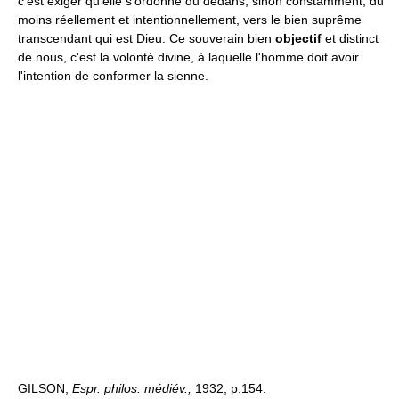
c'est exiger qu'elle s'ordonne du dedans, sinon constamment, du
moins réellement et intentionnellement, vers le bien suprême
transcendant qui est Dieu. Ce souverain bien
objectif
et distinct
de nous, c'est la volonté divine, à laquelle l'homme doit avoir
l'intention de conformer la sienne.
GILSON,
Espr. philos. médiév.,
1932, p.154.