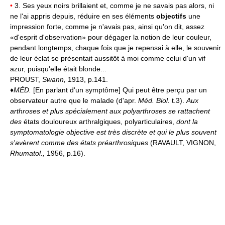
•
3. Ses yeux noirs brillaient et, comme je ne savais pas alors, ni
ne l'ai appris depuis, réduire en ses éléments
objectifs
une
impression forte, comme je n'avais pas, ainsi qu'on dit, assez
«d'esprit d'observation» pour dégager la notion de leur couleur,
pendant longtemps, chaque fois que je repensai à elle, le souvenir
de leur éclat se présentait aussitôt à moi comme celui d'un vif
azur, puisqu'elle était blonde...
PROUST,
Swann,
1913, p.141.
♦
MÉD.
[En parlant d'un symptôme] Qui peut être perçu par un
observateur autre que le malade (d'apr.
Méd. Biol.
t.3).
Aux
arthroses et plus spécialement aux polyarthroses se rattachent
des
états douloureux arthralgiques, polyarticulaires,
dont la
symptomatologie objective est très discrète et qui le plus souvent
s'avèrent comme des états préarthrosiques
(RAVAULT, VIGNON,
Rhumatol.,
1956, p.16).