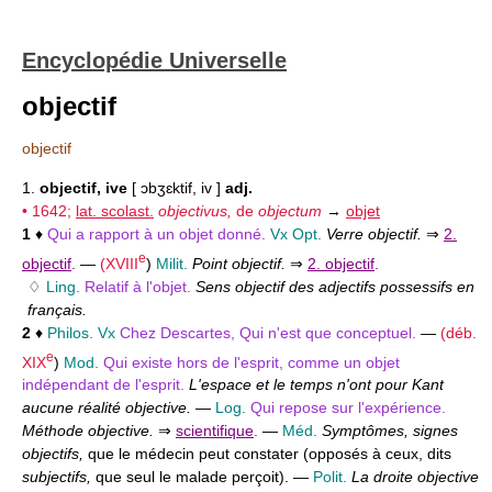
Encyclopédie Universelle
objectif
objectif
1.
objectif, ive
[ ɔbʒɛktif, iv ]
adj.
• 1642;
lat. scolast.
objectivus,
de
objectum
→
objet
1
♦
Qui a rapport à un objet donné.
Vx Opt.
Verre objectif.
⇒
2.
e
objectif
.
—
(
XVIII
)
Milit.
Point objectif.
⇒
2. objectif
.
♢
Ling.
Relatif à l'objet.
Sens objectif des adjectifs possessifs en
français.
2
♦
Philos. Vx
Chez Descartes, Qui n'est que conceptuel.
—
(déb.
e
XIX
)
Mod.
Qui existe hors de l'esprit, comme un objet
indépendant de l'esprit.
L'espace et le temps n'ont pour Kant
aucune réalité objective.
—
Log.
Qui repose sur l'expérience.
Méthode objective.
⇒
scientifique
.
—
Méd.
Symptômes, signes
objectifs,
que le médecin peut constater (opposés à ceux, dits
subjectifs,
que seul le malade perçoit). —
Polit.
La droite objective