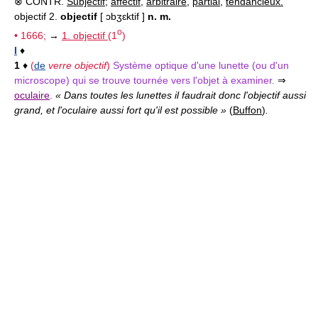
⊗ CONTR.
Subjectif
;
affectif
,
arbitraire
,
partial
,
tendancieux.
objectif 2.
objectif
[ ɔbʒɛktif ]
n. m.
o
• 1666;
→
1. objectif
(1
)
I
♦
1
♦
(
de
verre objectif
)
Système optique d'une lunette (ou d'un
microscope) qui se trouve tournée vers l'objet à examiner.
⇒
oculaire
.
« Dans toutes les lunettes il faudrait donc l'objectif aussi
grand, et l'oculaire aussi fort qu'il est possible »
(
Buffon
)
.