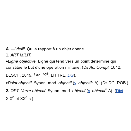
A.
—
Vieilli.
Qui a rapport à un objet donné.
1.
ART MILIT.
♦
Ligne objective.
Ligne qui tend vers un point déterminé qui
constitue le but d'une opération militaire. (Ds
Ac. Compl.
1842,
e
BESCH. 1845,
Lar. 19
,
LITTRÉ,
DG
).
3
♦
Point objectif.
Synon. mod.
objectif
(
v
.
objectif
A). (Ds
DG,
ROB.).
2
2.
OPT.
Verre objectif.
Synon. mod.
objectif
(
v
.
objectif
A). (
Dict
.
e
e
XIX
et XX
s.).