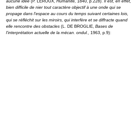
aucune idée
(P. LEROUX,
Humanité,
1840, p.228).
Il est, en effet,
bien difficile de nier tout caractère objectif à une onde qui se
propage dans l'espace au cours du temps suivant certaines lois,
qui se réfléchit sur les miroirs, qui interfère et se diffracte quand
elle rencontre des obstacles
(L. DE BROGLIE,
Bases de
l'interprétation actuelle de la mécan. ondul.,
1963, p.9):