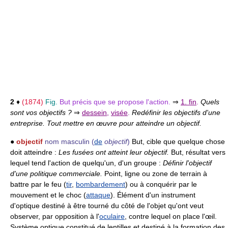
2
♦
(1874)
Fig.
But précis que se propose l'action.
⇒
1. fin
.
Quels
sont vos objectifs ?
⇒
dessein
,
visée
.
Redéfinir les objectifs d'une
entreprise. Tout mettre en œuvre pour atteindre un objectif.
●
objectif
nom masculin
(
de
objectif
)
But, cible que quelque chose
doit atteindre :
Les fusées ont atteint leur objectif.
But, résultat vers
lequel tend l'action de quelqu'un, d'un groupe :
Définir l'objectif
d'une politique commerciale.
Point, ligne ou zone de terrain à
battre par le feu (
tir
,
bombardement
) ou à conquérir par le
mouvement et le choc (
attaque
). Élément d'un instrument
d'optique destiné à être tourné du côté de l'objet qu'ont veut
observer, par opposition à l'
oculaire
, contre lequel on place l'œil.
Système optique constitué de lentilles et destiné à la formation des